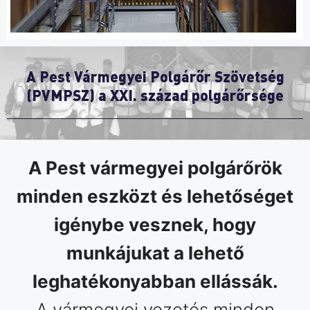
A Pest Vármegyei Polgárőr Szövetség
(PVMPSZ) a XXI. század polgárőrsége
A Pest vármegyei polgárőrök
minden eszközt és lehetőséget
igénybe vesznek, hogy
munkájukat a lehető
leghatékonyabban ellássák.
A vármegyei vezetés minden