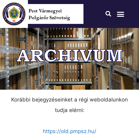
Pest Vármegyei
Polgárőr Szövetség
Korábbi bejegyzéseinket a régi weboldalunkon
tudja elérni:
https://old.pmpsz.hu/