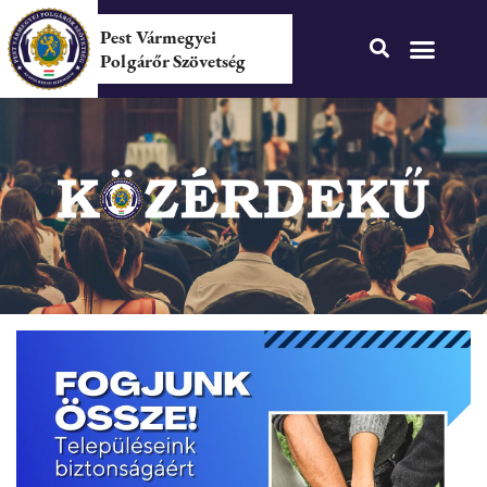
Pest Vármegyei
Polgárőr Szövetség