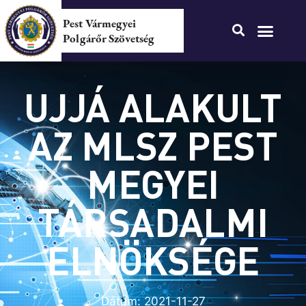
Pest Vármegyei
Polgárőr Szövetség
UJJÁ ALAKULT
AZ MLSZ PEST
MEGYEI
TÁRSADALMI
ELNÖKSÉGE
Dátum:
2021-11-27