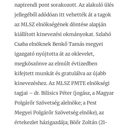
napirendi pont sorakozott. Az alakuló ülés
jellegéből adódóan itt vehették át a tagok
az MLSZ elnökségének döntése alapján
kiállított kinevezési okmányokat. Szlahó
Csaba elnöknek Benkő Tamás megyei
igazgató nyújtotta át az oklevelet,
megköszönve az elmúlt évtizedben
kifejtett munkát és gratulálva az újabb
kinevezéshez. Az MLSZ PMTE elnökségi
tagjai – dr. Bilisics Péter (jogász, a Magyar
Polgárőr Szövetség alelnöke; a Pest
Megyei Polgárőr Szövetség elnöke), az
értekezlet házigazdája; Böőr Zoltán (21-