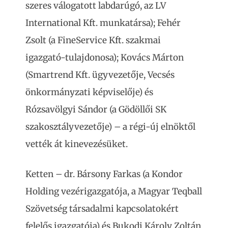
szeres válogatott labdarúgó, az LV
International Kft. munkatársa); Fehér
Zsolt (a FineService Kft. szakmai
igazgató-tulajdonosa); Kovács Márton
(Smartrend Kft. ügyvezetője, Vecsés
önkormányzati képviselője) és
Rózsavölgyi Sándor (a Gödöllői SK
szakosztályvezetője) – a régi-új elnöktől
vették át kinevezésüket.
Ketten – dr. Bársony Farkas (a Kondor
Holding vezérigazgatója, a Magyar Teqball
Szövetség társadalmi kapcsolatokért
felelős igazgatója) és Bukodi Károly Zoltán