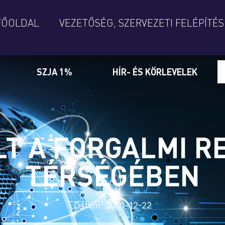
FŐOLDAL
VEZETŐSÉG, SZERVEZETI FELÉPÍTÉS
SZJA 1%
HÍR- ÉS KÖRLEVELEK
T A FORGALMI 
TÉRSÉGÉBEN
Dátum:
2021-12-22