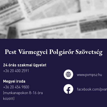
Pest Vármegyei Polgárőr Szövetség
24 órás szakmai ügyelet
+36 20 400 2591
www.pvmpsz.hu
Megyei iroda
+36 20 454 9800
facebook.com/pva
(munkanapokon 8-16 óra
között)