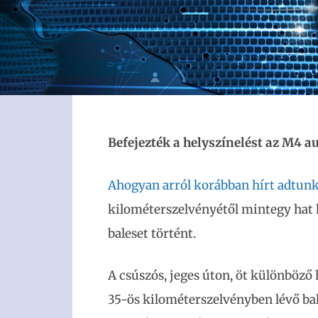
Befejezték a helyszínelést az M4 a
Ahogyan arról korábban hírt adtunk
kilométerszelvényétől mintegy hat 
baleset történt.
A csúszós, jeges úton, öt különböző
35-ös kilométerszelvényben lévő ba