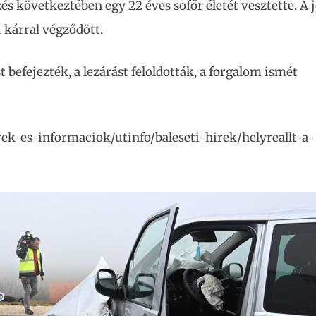
s következtében egy 22 éves sofőr életét vesztette. A j
i kárral végződött.
 befejezték, a lezárást feloldották, a forgalom ismét
rek-es-informaciok/utinfo/baleseti-hirek/helyreallt-a-