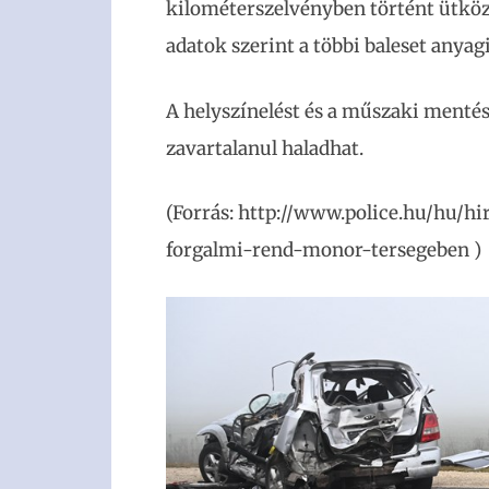
kilométerszelvényben történt ütközé
adatok szerint a többi baleset anyag
A helyszínelést és a műszaki mentést
zavartalanul haladhat.
(Forrás: http://www.police.hu/hu/hi
forgalmi-rend-monor-tersegeben )