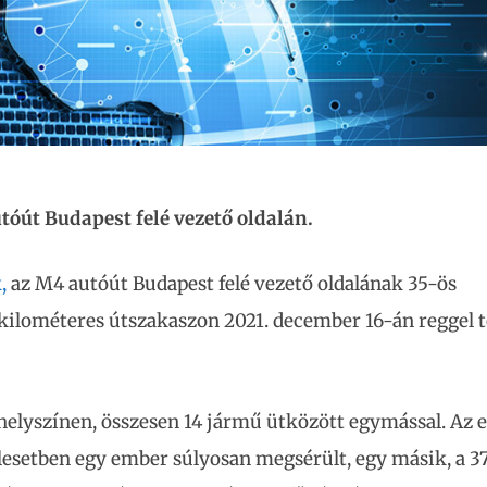
utóút Budapest felé vezető oldalán.
,
az M4 autóút Budapest felé vezető oldalának 35-ös
kilométeres útszakaszon 2021. december 16-án reggel 
 helyszínen, összesen 14 jármű ütközött egymással. Az e
lesetben egy ember súlyosan megsérült, egy másik, a 3