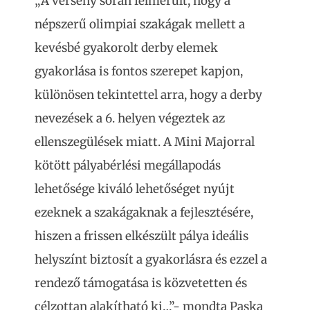
„A verseny során felmerült, hogy a
népszerű olimpiai szakágak mellett a
kevésbé gyakorolt derby elemek
gyakorlása is fontos szerepet kapjon,
különösen tekintettel arra, hogy a derby
nevezések a 6. helyen végeztek az
ellenszegülések miatt. A Mini Majorral
kötött pályabérlési megállapodás
lehetősége kiváló lehetőséget nyújt
ezeknek a szakágaknak a fejlesztésére,
hiszen a frissen elkészült pálya ideális
helyszínt biztosít a gyakorlásra és ezzel a
rendező támogatása is közvetetten és
célzottan alakítható ki…”- mondta Paska