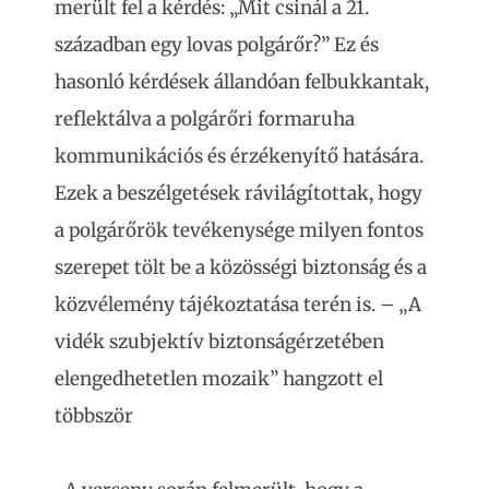
merült fel a kérdés: „Mit csinál a 21.
században egy lovas polgárőr?” Ez és
hasonló kérdések állandóan felbukkantak,
reflektálva a polgárőri formaruha
kommunikációs és érzékenyítő hatására.
Ezek a beszélgetések rávilágítottak, hogy
a polgárőrök tevékenysége milyen fontos
szerepet tölt be a közösségi biztonság és a
közvélemény tájékoztatása terén is. – „A
vidék szubjektív biztonságérzetében
elengedhetetlen mozaik” hangzott el
többször