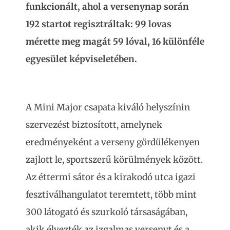
funkcionált, ahol a versenynap során
192 startot regisztráltak: 99 lovas
mérette meg magát 59 lóval, 16 különféle
egyesület képviseletében.
A Mini Major csapata kiváló helyszínin
szervezést biztosított, amelynek
eredményeként a verseny gördülékenyen
zajlott le, sportszerű körülmények között.
Az éttermi sátor és a kirakodó utca igazi
fesztiválhangulatot teremtett, több mint
300 látogató és szurkoló társaságában,
akik élvezték az izgalmas versenyt és a