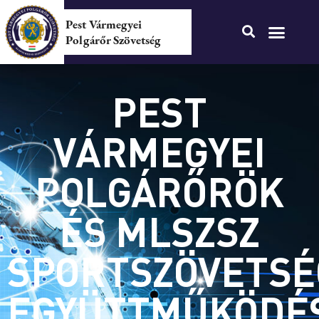
Pest Vármegyei
Polgárőr Szövetség
PEST
VÁRMEGYEI
POLGÁRŐRÖK
ÉS MLSZSZ
SPORTSZÖVETSÉ
EGYÜTTMŰKÖDÉ