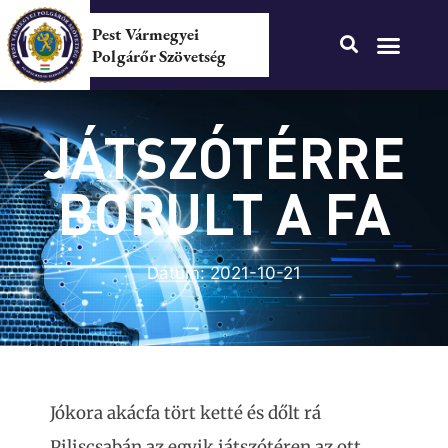
Pest Vármegyei
Polgárőr Szövetség
JÁTSZÓTÉRRE
BORULT A FA
Dátum:
2021-10-21
Jókora akácfa tört ketté és dőlt rá
Piliscsabán az egyik játszótéren az ott