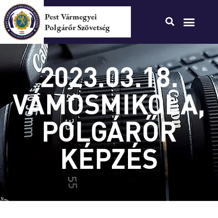
Pest Vármegyei
Polgárőr Szövetség
2023.03.18.
VÁMOSMIKOLA,
POLGÁRŐR
KÉPZÉS