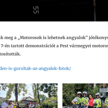
ák meg a „Motorosok is lehetnek angyalok” jótékony
 7-én tartott demonstrációt a Pest vármegyei motoro
osították.
iden-is-gurultak-az-angyalok-fotok/