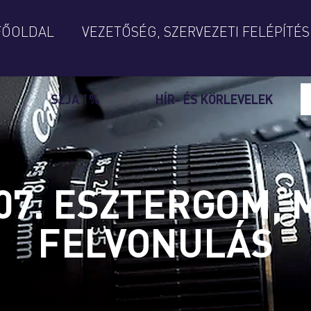
FŐOLDAL
VEZETŐSÉG, SZERVEZETI FELÉPÍTÉS
SZJA 1%
HÍR- ÉS KÖRLEVELEK
.07. ESZTERGOM,
FELVONULÁS