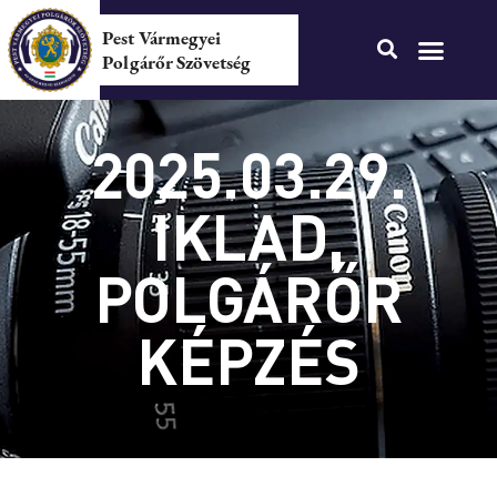
Pest Vármegyei
Polgárőr Szövetség
2025.03.29.
IKLAD,
POLGÁRŐR
KÉPZÉS