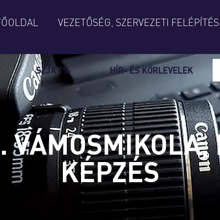
FŐOLDAL
VEZETŐSÉG, SZERVEZETI FELÉPÍTÉS
SZJA 1%
HÍR- ÉS KÖRLEVELEK
26. VÁMOSMIKOLA,
KÉPZÉS