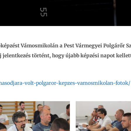
apképzést Vámosmikolán a Pest Vármegyei Polgárőr S
 jelentkezés történt, hogy újabb képzési napot kellet
masodjara-volt-polgaror-kepzes-vamosmikolan-fotok/