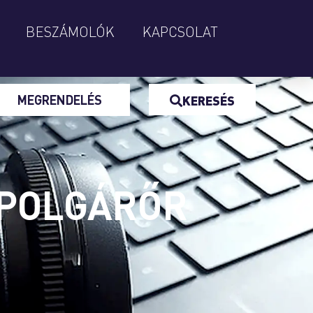
BESZÁMOLÓK
KAPCSOLAT
MEGRENDELÉS
KERESÉS
 POLGÁRŐR