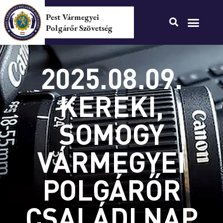
Pest Vármegyei
Polgárőr Szövetség
2025.08.09.
KEREKI,
SOMOGY
VÁRMEGYEI
POLGÁRŐR
CSALÁDI NAP