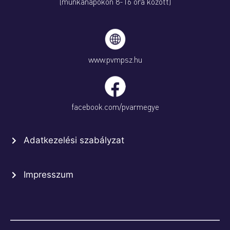
(munkanapokon 8-16 óra között)
www.pvmpsz.hu
facebook.com/pvarmegye
Adatkezelési szabályzat
Impresszum