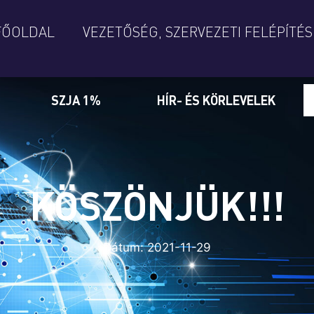
FŐOLDAL
VEZETŐSÉG, SZERVEZETI FELÉPÍTÉS
SZJA 1%
HÍR- ÉS KÖRLEVELEK
KÖSZÖNJÜK!!!
Dátum:
2021-11-29