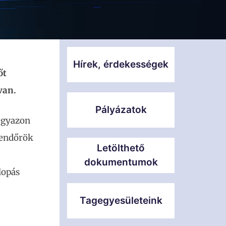
Hírek, érdekességek
őt
van.
Pályázatok
 egyazon
rendőrök
Letölthető
dokumentumok
lopás
Tagegyesületeink