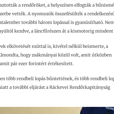
sztották a rendőröket, a helyszínen elfogták a bűnismé
őrizetbe vették. A nyomozók összefésülték a rendelkezés
fiatalember további három lopással is gyanúsítható. Nem
yúltól kezdve, a láncfűrészen át a kismotorig mindent 
ek elkövetését ezúttal is, kivétel nélkül beismerte, a
 Elmondta, hogy zsákmányai közül volt, amit útközben
amit pár ezer forintért értékesített.
len több rendbeli lopás bűntettének, és több rendbeli lo
att a további eljárást a Ráckevei Rendőrkapitányság