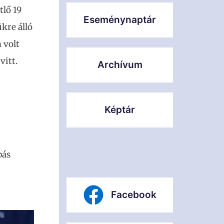
tlő 19
Eseménynaptár
ükre álló
 volt
vitt.
Archívum
Képtár
pás
Facebook