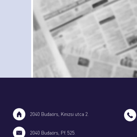
2040 Budaörs, Kinizsi utca 2.
2040 Budaörs, Pf. 525.