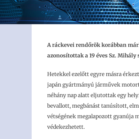
A ráckevei rendőrök korábban már
azonosítottak a 19 éves Sz. Mihály
Hetekkel ezelőtt egyre másra érkezte
japán gyártmányú járművek motorte
néhány nap alatt eljutottak egy hel
bevallott, megbánást tanúsított, elm
vétségének megalapozott gyanúja mi
védekezhetett.