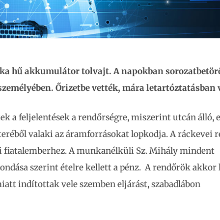
ka hű akkumulátor tolvajt. A napokban sorozatbetör
 személyében. Őrizetbe vették, mára letartóztatásban 
k a feljelentések a rendőrségre, miszerint utcán álló,
réből valaki az áramforrásokat lopkodja. A ráckevei 
yi fiatalemberhez. A munkanélküli Sz. Mihály mindent
ondása szerint ételre kellett a pénz. A rendőrök akkor 
att indítottak vele szemben eljárást, szabadlábon