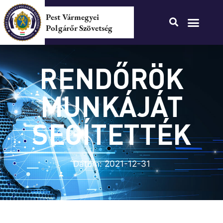
Pest Vármegyei
Polgárőr Szövetség
RENDŐRÖK
MUNKÁJÁT
SEGÍTETTÉK
Dátum:
2021-12-31