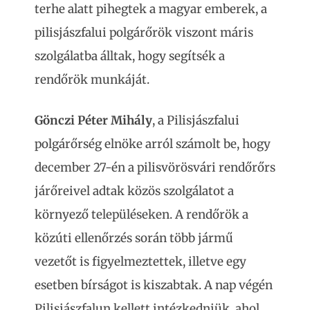
terhe alatt pihegtek a magyar emberek, a
pilisjászfalui polgárőrök viszont máris
szolgálatba álltak, hogy segítsék a
rendőrök munkáját.
Gönczi Péter Mihály
, a Pilisjászfalui
polgárőrség elnöke arról számolt be, hogy
december 27-én a pilisvörösvári rendőrőrs
járőreivel adtak közös szolgálatot a
környező településeken. A rendőrök a
közúti ellenőrzés során több jármű
vezetőt is figyelmeztettek, illetve egy
esetben bírságot is kiszabtak. A nap végén
Pilisjászfalun kellett intézkedniük, ahol