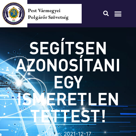
Pest Vármegyei
Polgárőr Szövetség
SEGÍTSEN
AZONOSÍTANI
EGY
ISMERETLEN
TETTEST!
Dátum:
2021-12-17