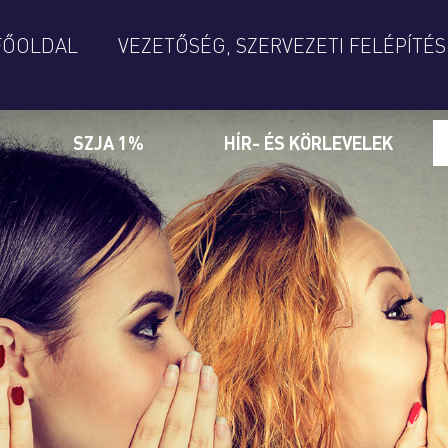
FŐOLDAL
VEZETŐSÉG, SZERVEZETI FELÉPÍTÉS
SZJA 1%
HÍR- ÉS KÖRLEVELEK