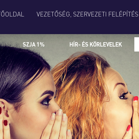
FŐOLDAL
VEZETŐSÉG, SZERVEZETI FELÉPÍTÉS
SZJA 1%
HÍR- ÉS KÖRLEVELEK