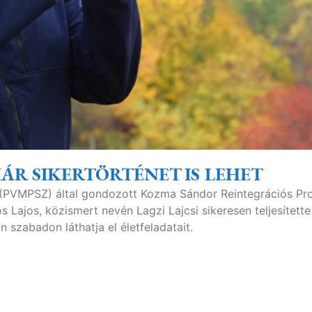
KÁR SIKERTÖRTÉNET IS LEHET
 (PVMPSZ) által gondozott Kozma Sándor Reintegrációs P
Lajos, közismert nevén Lagzi Lajcsi sikeresen teljesítette
 szabadon láthatja el életfeladatait.​