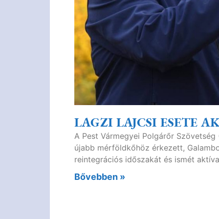
LAGZI LAJCSI ESETE A
A Pest Vármegyei Polgárőr Szövetség
újabb mérföldkőhöz érkezett, Galambos 
reintegrációs időszakát és ismét aktívan
Bővebben »