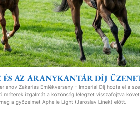
 ÉS AZ ARANYKANTÁR DÍJ ÜZENE
erianov Zakariás Emlékverseny – Imperiál Díj hozta el a sz
ó méterek izgalmát a közönség lélegzet visszafojtva követ
eg a győzelmet Aphelie Light (Jaroslav Línek) előtt.