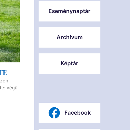
Eseménynaptár
Archívum
Képtár
TE
ezon
te: végül
Facebook