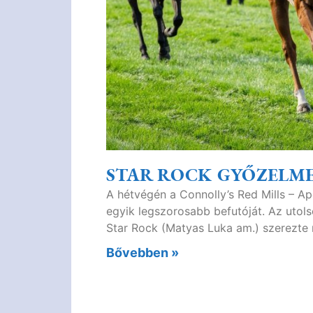
STAR ROCK GYŐZELME
A hétvégén a Connolly’s Red Mills – Ap
egyik legszorosabb befutóját. Az utols
Star Rock (Matyas Luka am.) szerezte m
Bővebben »