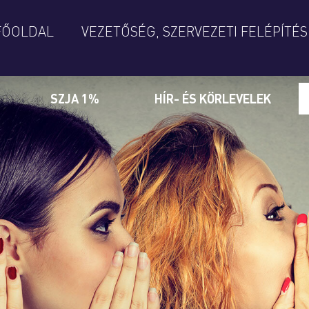
FŐOLDAL
VEZETŐSÉG, SZERVEZETI FELÉPÍTÉS
SZJA 1%
HÍR- ÉS KÖRLEVELEK