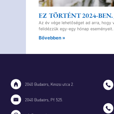
EZ TÖRTÉNT 2024-BEN
Az év vége lehetőséget ad arra, hogy 
felidézzük egy-egy hónap eseményeit.
Bővebben »
2040 Budaörs, Kinizsi utca 2.
2040 Budaörs, Pf. 525.