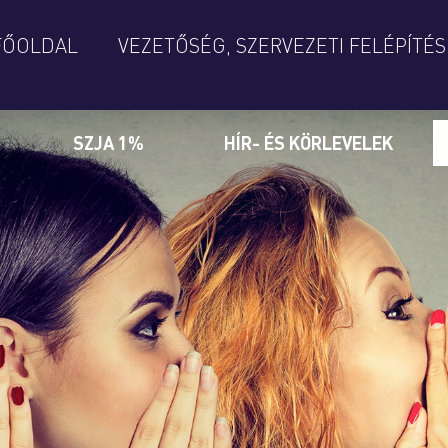
FŐOLDAL
VEZETŐSÉG, SZERVEZETI FELÉPÍTÉS
SZJA 1%
HÍR- ÉS KÖRLEVELEK