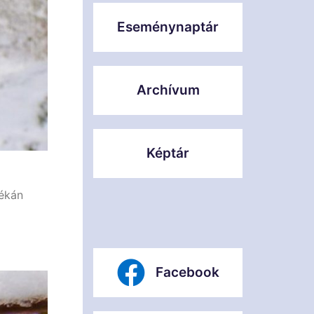
Eseménynaptár
Archívum
Képtár
jékán
Facebook