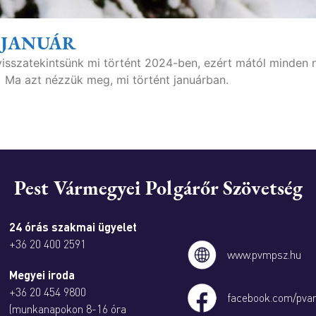
. JANUÁR
visszatekintsünk mi történt 2024-ben, ezért mától minden 
 Ma azt nézzük meg, mi történt januárban.
Pest Vármegyei Polgárőr Szövetség
24 órás szakmai ügyelet
+36 20 400 2591
www.pvmpsz.hu
Megyei iroda
+36 20 454 9800
facebook.com/pva
(munkanapokon 8-16 óra