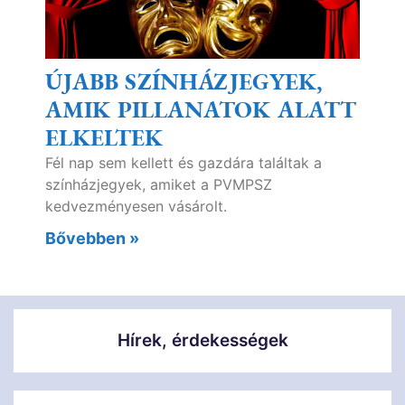
ÚJABB SZÍNHÁZJEGYEK,
AMIK PILLANATOK ALATT
ELKELTEK
Fél nap sem kellett és gazdára találtak a
színházjegyek, amiket a PVMPSZ
kedvezményesen vásárolt.
Bővebben »
Hírek, érdekességek