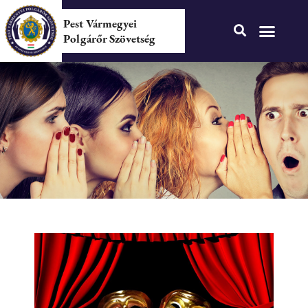
Pest Vármegyei
Polgárőr Szövetség