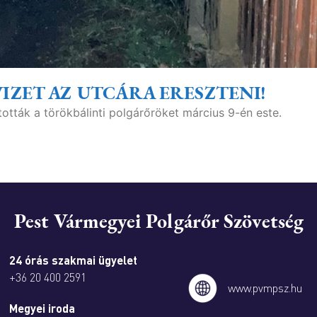
IZET AZ UTCÁRA ERESZTENI!
tották a törökbálinti polgárőröket március 9-én este.
Pest Vármegyei Polgárőr Szövetség
24 órás szakmai ügyelet
+36 20 400 2591
www.pvmpsz.hu
Megyei iroda