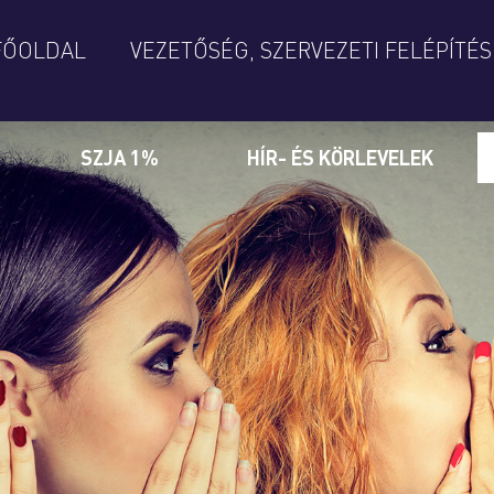
FŐOLDAL
VEZETŐSÉG, SZERVEZETI FELÉPÍTÉS
SZJA 1%
HÍR- ÉS KÖRLEVELEK