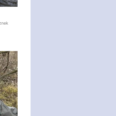
eznek