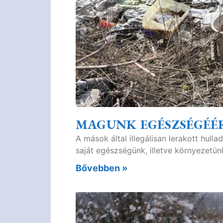
MAGUNK EGÉSZSÉGÉÉ
A mások által illegálisan lerakott hul
saját egészségünk, illetve környezetü
Bővebben »