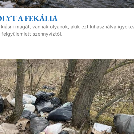
LYT A FEKÁLIA
 kiásni magát, vannak olyanok, akik ezt kihasználva igyek
 felgyülemlett szennyvíztől.