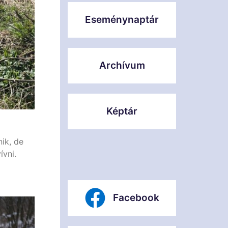
Eseménynaptár
Archívum
Képtár
nik, de
vni.
Facebook