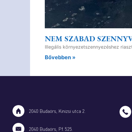
NEM SZABAD SZENNYV
Illegális környezetszennyezéshez riasz
Bővebben »
2040 Budaörs, Kinizsi utca 2.
2040 Budaörs, Pf. 525.