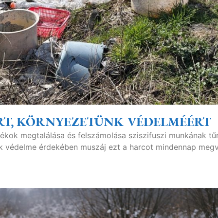
RT, KÖRNYEZETÜNK VÉDELMÉÉRT
ladékok megtalálása és felszámolása sziszifuszi munkának tű
nk védelme érdekében muszáj ezt a harcot mindennap megví