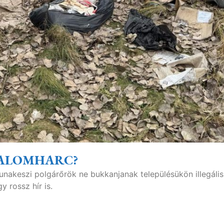
ALOMHARC?
unakeszi polgárőrök ne bukkanjanak településükön illegális
y rossz hír is.