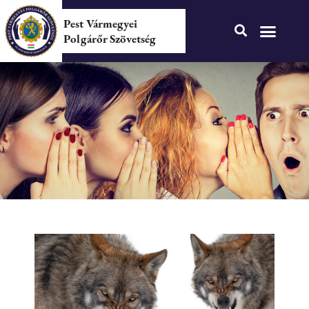
Pest Vármegyei
Polgárőr Szövetség