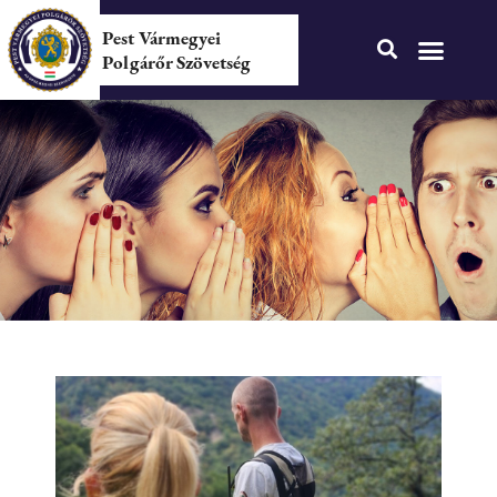
Pest Vármegyei
Polgárőr Szövetség