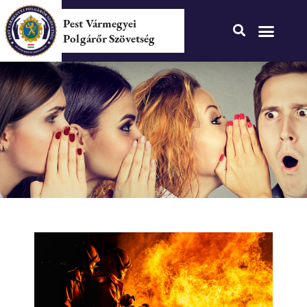
Pest Vármegyei
Polgárőr Szövetség