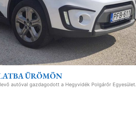
ÁLATBA ÜRÖMÖN
 levő autóval gazdagodott a Hegyvidék Polgárőr Egyesület