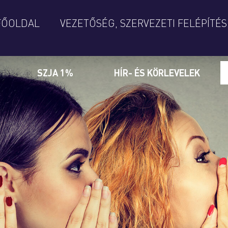
FŐOLDAL
VEZETŐSÉG, SZERVEZETI FELÉPÍTÉS
SZJA 1%
HÍR- ÉS KÖRLEVELEK