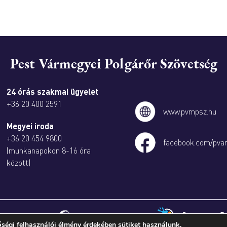
Pest Vármegyei Polgárőr Szövetség
24 órás szakmai ügyelet
+36 20 400 2591
www.pvmpsz.hu
Megyei iroda
+36 20 454 9800
facebook.com/pva
(munkanapokon 8-16 óra
között)
ségi felhasználói élmény érdekében sütiket használunk.