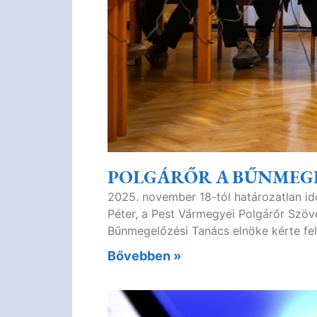
POLGÁRŐR A BŰNMEG
2025. november 18-tól határozatlan idő
Péter, a Pest Vármegyei Polgárőr Szöve
Bűnmegelőzési Tanács elnöke kérte fel
Bővebben »