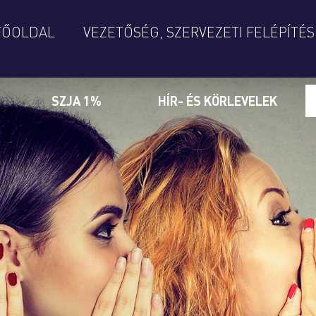
FŐOLDAL
VEZETŐSÉG, SZERVEZETI FELÉPÍTÉS
SZJA 1%
HÍR- ÉS KÖRLEVELEK