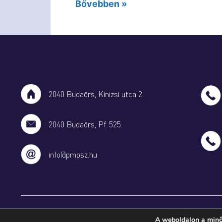
Bővebben »
2040 Budaörs, Kinizsi utca 2.
2040 Budaörs, Pf. 525.
info@pmpsz.hu
@Pest Vármegyei Polgárőr Szövetség 2024
A weboldalon a minő