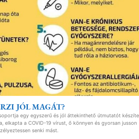
ÉRZI JÓL MAGÁT?
portja egy egyszerű és jól áttekinthető útmutatót készíte
a, elkapta a COVID-19 vírust, ő könnyen és gyorsan jusson
zélyeztessen senki mást.