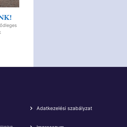
NK!
sődleges
k
Adatkezelési szabályzat
rmegye