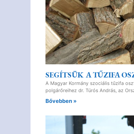
SEGÍTSÜK A TŰZIFA OS
A Magyar Kormány szociális tűzifa osz
polgárőreihez dr. Túrós András, az Or
Bővebben »