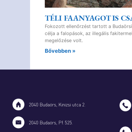
TÉLI FAANYAGOT IS 
Fokozott ellenőrzést tartott a Budaör
célja a falopások, az illegális fakiter
megelőzése volt.
Bővebben »
2040 Budaörs, Kinizsi utca 2.
2040 Budaörs, Pf. 525.