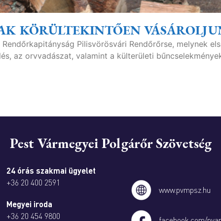
CSAK KÖRÜLTEKINTŐEN VÁSÁROLJU
si Rendőrkapitányság Pilisvörösvári Rendőrőrse, melynek el
melés, az orvvadászat, valamint a külterületi bűncselekménye
Pest Vármegyei Polgárőr Szövetség
24 órás szakmai ügyelet
+36 20 400 2591
www.pvmpsz.hu
Megyei iroda
+36 20 454 9800
facebook.com/pva