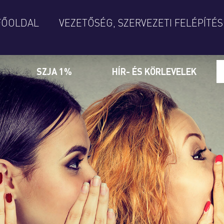
FŐOLDAL
VEZETŐSÉG, SZERVEZETI FELÉPÍTÉS
SZJA 1%
HÍR- ÉS KÖRLEVELEK