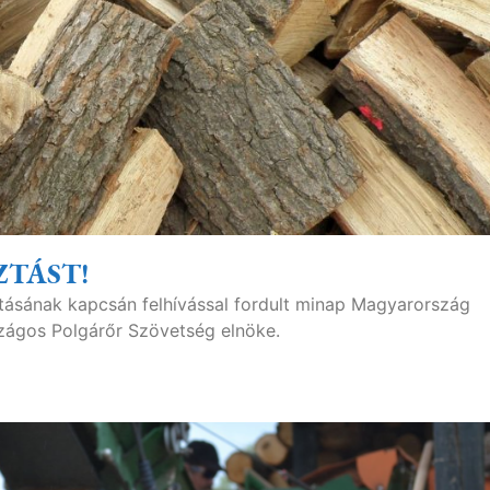
ZTÁST!
tásának kapcsán felhívással fordult minap Magyarország
szágos Polgárőr Szövetség elnöke.