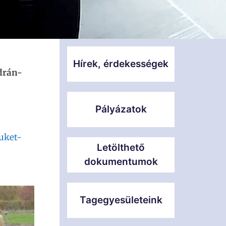
Hírek, érdekességek
drán-
Pályázatok
uket-
Letölthető
dokumentumok
Tagegyesületeink