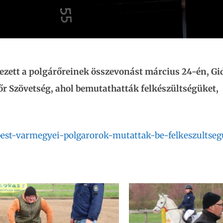
zett a polgárőreinek összevonást március 24-én, Gi
őr Szövetség
, ahol bemutathatták felkészültségüket,
pest-varmegyei-polgarorok-mutattak-be-felkeszultseg