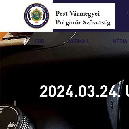
Pest Vármegyei
Polgárőr Szövetség
EDR
WEBMAIL
MÉDIA
2024.03.24.