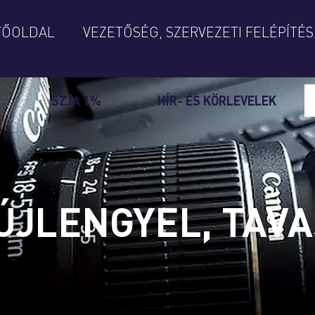
FŐOLDAL
VEZETŐSÉG, SZERVEZETI FELÉPÍTÉS
SZJA 1%
HÍR- ÉS KÖRLEVELEK
 ÚJLENGYEL, TAV