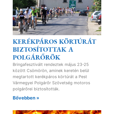
KERÉKPÁROS KÖRTÚRÁT
BIZTOSÍTOTTAK A
POLGÁRŐRÖK
Bringafesztivált rendeztek május 23-25
között Csömörön, aminek keretén belül
megtartott kerékpáros körtúrát a Pest
Vármegyei Polgárőr Szövetség motoros
polgárőrei biztosították.
Bővebben »