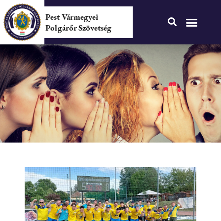
Pest Vármegyei
Polgárőr Szövetség