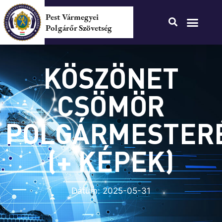
Pest Vármegyei
Polgárőr Szövetség
KÖSZÖNET
CSÖMÖR
POLGÁRMESTER
(+ KÉPEK)
Dátum:
2025-05-31