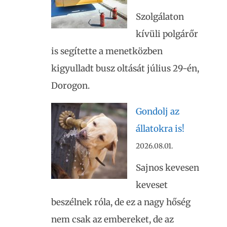
Szolgálaton
kívüli polgárőr
is segítette a menetközben
kigyulladt busz oltását július 29-én,
Dorogon.
Gondolj az
állatokra is!
2026.08.01.
Sajnos kevesen
keveset
beszélnek róla, de ez a nagy hőség
nem csak az embereket, de az