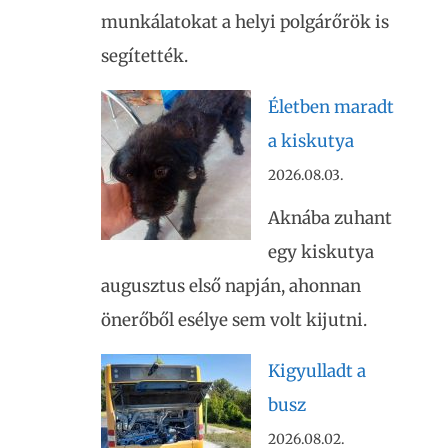
munkálatokat a helyi polgárőrök is
segítették.
Életben maradt
a kiskutya
2026.08.03.
Aknába zuhant
egy kiskutya
augusztus első napján, ahonnan
önerőből esélye sem volt kijutni.
Kigyulladt a
busz
2026.08.02.