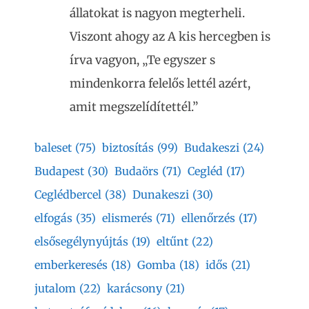
állatokat is nagyon megterheli.
Viszont ahogy az A kis hercegben is
írva vagyon, „Te egyszer s
mindenkorra felelős lettél azért,
amit megszelídítettél.”
baleset
(75)
biztosítás
(99)
Budakeszi
(24)
Budapest
(30)
Budaörs
(71)
Cegléd
(17)
Ceglédbercel
(38)
Dunakeszi
(30)
elfogás
(35)
elismerés
(71)
ellenőrzés
(17)
elsősegélynyújtás
(19)
eltűnt
(22)
emberkeresés
(18)
Gomba
(18)
idős
(21)
jutalom
(22)
karácsony
(21)