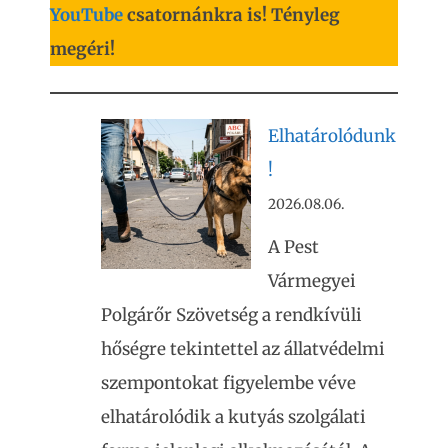
YouTube
csatornánkra is! Tényleg
megéri!
Elhatárolódunk
!
2026.08.06.
A Pest
Vármegyei
Polgárőr Szövetség a rendkívüli
hőségre tekintettel az állatvédelmi
szempontokat figyelembe véve
elhatárolódik a kutyás szolgálati