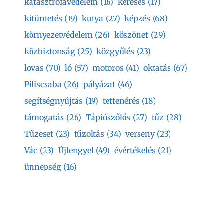
katasztrófavédelem
(16)
keresés
(17)
kitüntetés
(19)
kutya
(27)
képzés
(68)
környezetvédelem
(26)
köszönet
(29)
közbiztonság
(25)
közgyűlés
(23)
lovas
(70)
ló
(57)
motoros
(41)
oktatás
(67)
Piliscsaba
(26)
pályázat
(46)
segítségnyújtás
(19)
tettenérés
(18)
támogatás
(26)
Tápiószőlős
(27)
tűz
(28)
Tűzeset
(23)
tűzoltás
(34)
verseny
(23)
Vác
(23)
Újlengyel
(49)
évértékelés
(21)
ünnepség
(16)