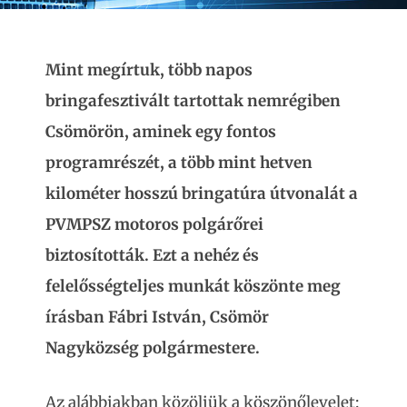
Mint megírtuk, több napos
bringafesztivált tartottak nemrégiben
Csömörön, aminek egy fontos
programrészét, a több mint hetven
kilométer hosszú bringatúra útvonalát a
PVMPSZ motoros polgárőrei
biztosították. Ezt a nehéz és
felelősségteljes munkát köszönte meg
írásban Fábri István, Csömör
Nagyközség polgármestere.
Az alábbiakban közöljük a köszönőlevelet: