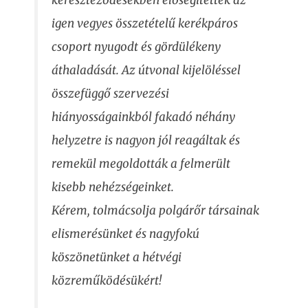
kereszteződésekben elősegítették az
igen vegyes összetételű kerékpáros
csoport nyugodt és gördülékeny
áthaladását. Az útvonal kijelöléssel
összefüggő szervezési
hiányosságainkból fakadó néhány
helyzetre is nagyon jól reagáltak és
remekül megoldották a felmerült
kisebb nehézségeinket.
Kérem, tolmácsolja polgárőr társainak
elismerésünket és nagyfokú
köszönetünket a hétvégi
közreműködésükért!