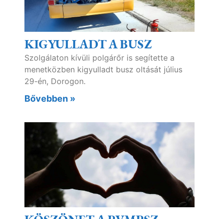
KIGYULLADT A BUSZ
Szolgálaton kívüli polgárőr is segítette a
menetközben kigyulladt busz oltását július
29-én, Dorogon.
Bővebben »