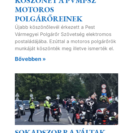
KÖSZÖNET A PVMPSZ
MOTOROS
POLGÁRŐREINEK
Újabb köszönőlevél érkezett a Pest
Vármegyei Polgárőr Szövetség elektromos
postaládájába. Ezúttal a motoros polgárőrök
munkáját köszönték meg illetve ismerték el.
Bővebben »
SOKADSZORRA VÁLTAK