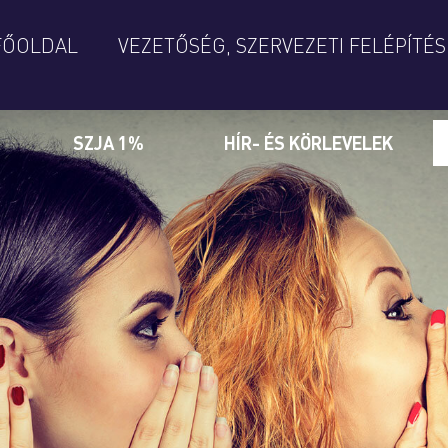
FŐOLDAL
VEZETŐSÉG, SZERVEZETI FELÉPÍTÉS
SZJA 1%
HÍR- ÉS KÖRLEVELEK