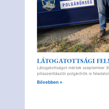
LÁTOGATOTTSÁGI FEL
Látogatottságot mértek szeptember 30
pilisszentlászlói polgárőrök is feladatot
Bővebben »