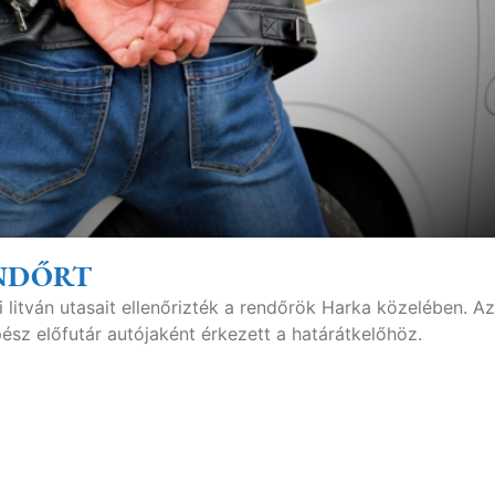
ENDŐRT
litván utasait ellenőrizték a rendőrök Harka közelében. Az
sz előfutár autójaként érkezett a határátkelőhöz.