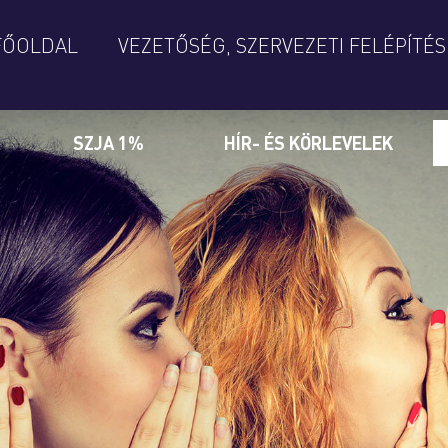
FŐOLDAL
VEZETŐSÉG, SZERVEZETI FELÉPÍTÉS
SZJA 1%
HÍR- ÉS KÖRLEVELEK