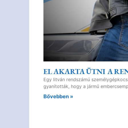
EL AKARTA ÜTNI A R
Egy litván rendszámú személygépkocsi 
gyanították, hogy a jármű embercsempé
Bővebben »