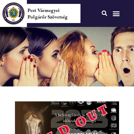
Pest Vármegyei
Polgárőr Szövetség