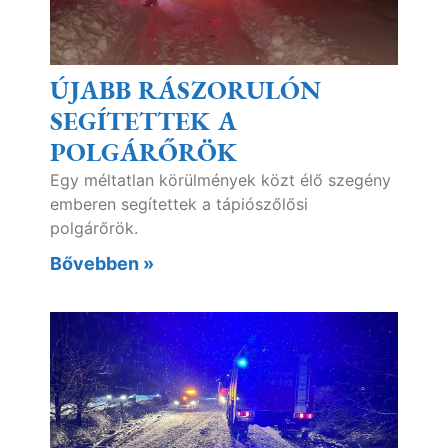
ÚJABB RÁSZORULÓN
SEGÍTETTEK A
POLGÁRŐRÖK
Egy méltatlan körülmények közt élő szegény
emberen segítettek a tápiószőlősi
polgárőrök.
Bővebben »