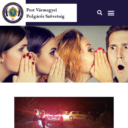
Pest Vármegyei
Polgárőr Szövetség