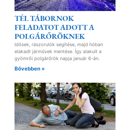
TÉL TÁBORNOK
FELADATOT ADOTT A
POLGÁRŐRÖKNEK
Idősek, rászorulók segítése, majd hóban
elakadt járművek mentése. Így alakult a
gyömrői polgárőrök napja január 6-án.
Bővebben »