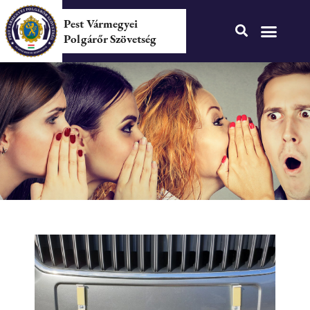
Pest Vármegyei
Polgárőr Szövetség