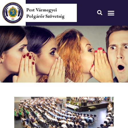
Pest Vármegyei
Polgárőr Szövetség