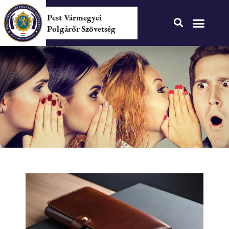
Pest Vármegyei
Polgárőr Szövetség