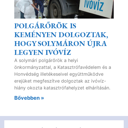
POLGÁRŐRÖK IS
KEMÉNYEN DOLGOZTAK,
HOGY SOLYMÁRON ÚJRA
LEGYEN IVÓVÍZ
A solymári polgárőrök a helyi
önkormányzattal, a Katasztrófavédelem és a
Honvédség illetékeseivel együttműködve
erejüket megfeszítve dolgoztak az ivóvíz-
hiány okozta katasztrófahelyzet elhárításán.
Bővebben »