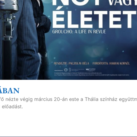
IÁBAN
 fő nézte végig március 20-án este a Thália színház együt
 előadást.