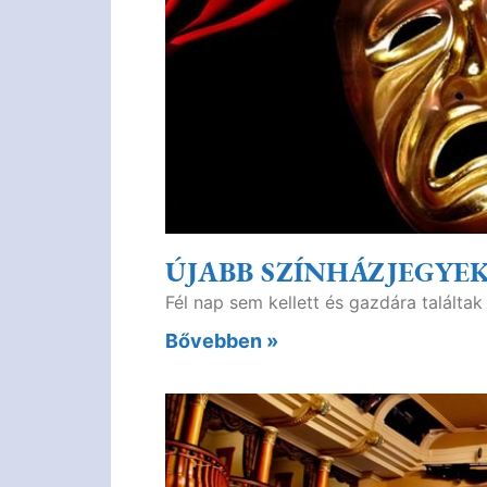
ÚJABB SZÍNHÁZJEGYEK
Fél nap sem kellett és gazdára talált
Bővebben »