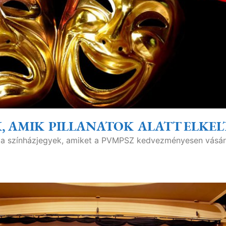
, AMIK PILLANATOK ALATT ELKEL
ak a színházjegyek, amiket a PVMPSZ kedvezményesen vásár