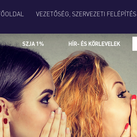
FŐOLDAL
VEZETŐSÉG, SZERVEZETI FELÉPÍTÉS
SZJA 1%
HÍR- ÉS KÖRLEVELEK