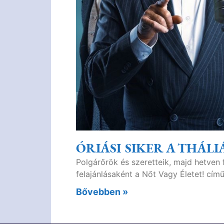
ÓRIÁSI SIKER A THÁL
Polgárőrök és szeretteik, majd hetven
felajánlásaként a Nőt Vagy Életet! című
Bővebben »