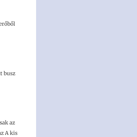
erőből
dt busz
sak az
z A kis