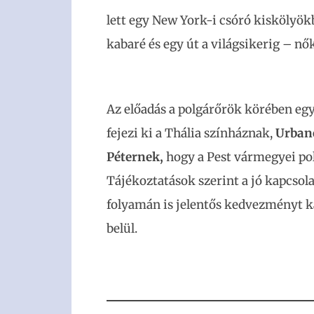
lett egy New York-i csóró kiskölyök
kabaré és egy út a világsikerig – nő
Az előadás a polgárőrök körében egy
fejezi ki a Thália színháznak,
Urban
Péternek,
hogy a Pest vármegyei pol
Tájékoztatások szerint a jó kapcsola
folyamán is jelentős kedvezményt k
belül.