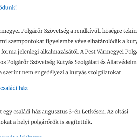
lódunk!
rmegyei Polgárőr Szövetség a rendkívüli hőségre tekint
lmi szempontokat figyelembe véve elhatárolódik a kut
i forma jelenlegi alkalmazásától. A Pest Vármegyei Polg
os Polgárőr Szövetség Kutyás Szolgálati és Állatvédelm
 szerint nem engedélyezi a kutyás szolgálatokat.
 családi ház
t egy családi ház augusztus 3-én Letkésen. Az oltási
kat a helyi polgárőrök is segítették.