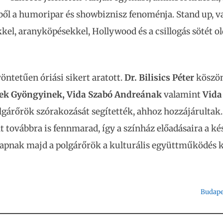
ből a humoripar és showbiznisz fenoménja. Stand up, va
kkel, aranyköpésekkel, Hollywood és a csillogás sötét ol
öntetűen óriási sikert aratott.
Dr. Bilisics Péter
köszö
ek Gyöngyinek, Vida Szabó Andreának
valamint
Vida
gárőrök szórakozását segítették, ahhoz hozzájárultak.
t továbbra is fennmarad, így a színház előadásaira a k
apnak majd a polgárőrök a kulturális együttműködés 
Budape