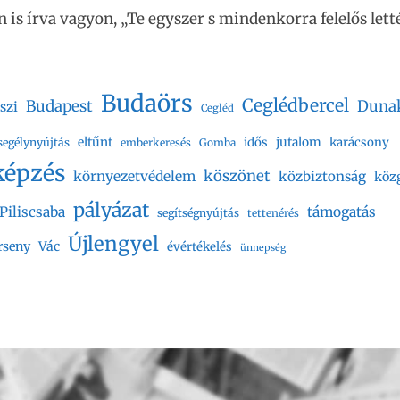
 is írva vagyon, „Te egyszer s mindenkorra felelős letté
Budaörs
Ceglédbercel
Budapest
Duna
szi
Cegléd
eltűnt
jutalom
idős
karácsony
segélynyújtás
emberkeresés
Gomba
képzés
köszönet
környezetvédelem
közbiztonság
köz
pályázat
Piliscsaba
támogatás
segítségnyújtás
tettenérés
Újlengyel
rseny
Vác
évértékelés
ünnepség