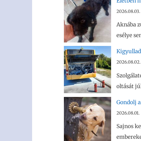
Életben m
2026.08.03.
Aknába z
esélye se
Kigyullad
2026.08.02.
Szolgálat
oltását j
Gondolj az
2026.08.01.
Sajnos ke
embereket