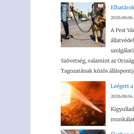
Elhatáro
2026.08.06.
A Pest Vá
állatvéde
szolgálat
Szövetség, valamint az Ország
Tagozatának közös álláspontja
Leégett a
2026.08.04.
Kigyullad
munkálato