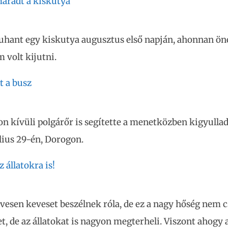
aradt a kiskutya
uhant egy kiskutya augusztus első napján, ahonnan ön
m volt kijutni.
t a busz
on kívüli polgárőr is segítette a menetközben kigyulla
úlius 29-én, Dorogon.
 állatokra is!
vesen keveset beszélnek róla, de ez a nagy hőség nem c
, de az állatokat is nagyon megterheli. Viszont ahogy a