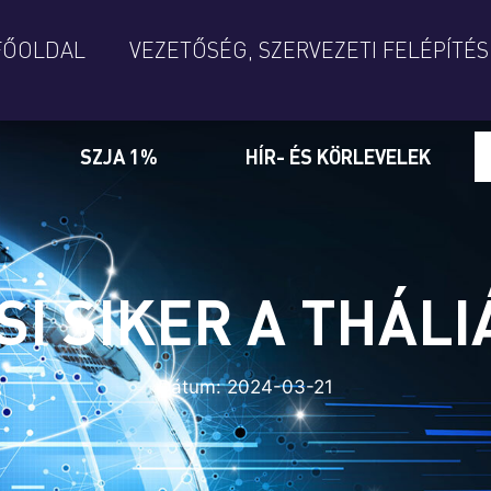
FŐOLDAL
VEZETŐSÉG, SZERVEZETI FELÉPÍTÉS
SZJA 1%
HÍR- ÉS KÖRLEVELEK
SI SIKER A THÁL
Dátum:
2024-03-21