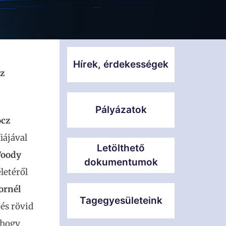
Hírek, érdekességek
áz
Pályázatok
cz
iájával
Letölthető
oody
dokumentumok
letéről
ornél
Tagegyesületeink
és rövid
 hogy