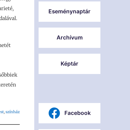
rieté,
Eseménynaptár
dalával.
Archívum
netét
Képtár
ésőbbiek
keretén
st
, 
színház
Facebook