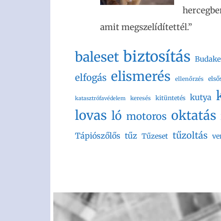
hercegben
amit megszelídítettél.”
biztosítás
baleset
Budake
elismerés
elfogás
első
ellenőrzés
kutya
kitüntetés
keresés
katasztrófavédelem
lovas
oktatás
ló
motoros
tűzoltás
Tápiószőlős
tűz
Tűzeset
ve