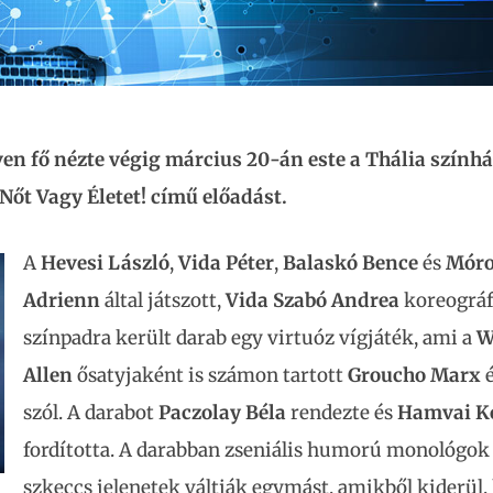
ven fő nézte végig március 20-án este a Thália szính
őt Vagy Életet! című előadást.
A
Hevesi László
,
Vida Péter
,
Balaskó Bence
és
Móro
Adrienn
által játszott,
Vida Szabó Andrea
koreográf
színpadra került darab egy virtuóz vígjáték, ami a
W
Allen
ősatyjaként is számon tartott
Groucho Marx
é
szól. A darabot
Paczolay Béla
rendezte és
Hamvai K
fordította. A darabban zseniális humorú monológok 
szkeccs jelenetek váltják egymást, amikből kiderül,