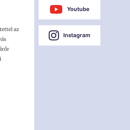
Youtube
ettel az
Instagram
yás
árőr
i