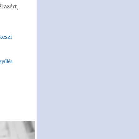
l azért,
keszi
gyűlés