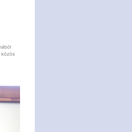
mából
y közös