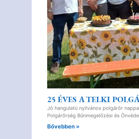
25 ÉVES A TELKI POL
Jó hangulatú nyilvános polgárőr nappal
Polgárőrség Bűnmegelőzési és Önvédel
Bővebben »