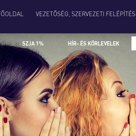
FŐOLDAL
VEZETŐSÉG, SZERVEZETI FELÉPÍTÉS
SZJA 1%
HÍR- ÉS KÖRLEVELEK