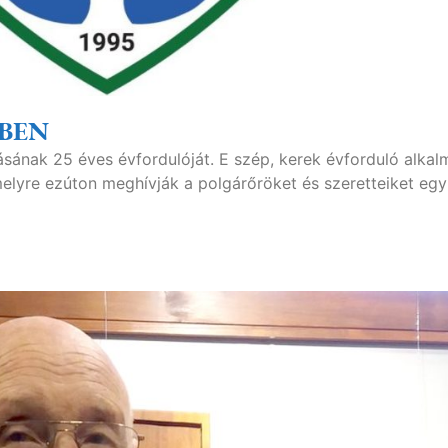
BEN
tásának 25 éves évfordulóját. E szép, kerek évforduló alkal
elyre ezúton meghívják a polgárőröket és szeretteiket eg