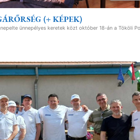
GÁRŐRSÉG (+ KÉPEK)
nnepelte ünnepélyes keretek közt október 18-án a Tököli P