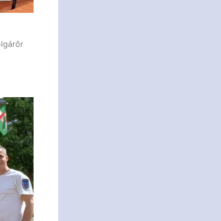
olgárőr