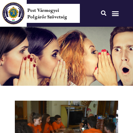
Pest Vármegyei
Polgárőr Szövetség