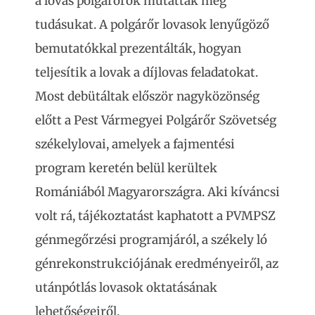
a lovas polgárőrök mutatták meg
tudásukat. A polgárőr lovasok lenyűgöző
bemutatókkal prezentálták, hogyan
teljesítik a lovak a díjlovas feladatokat.
Most debütáltak először nagyközönség
előtt a Pest Vármegyei Polgárőr Szövetség
székelylovai, amelyek a fajmentési
program keretén belül kerültek
Romániából Magyarországra. Aki kíváncsi
volt rá, tájékoztatást kaphatott a PVMPSZ
génmegőrzési programjáról, a székely ló
génrekonstrukciójának eredményeiről, az
utánpótlás lovasok oktatásának
lehetőségeiről.