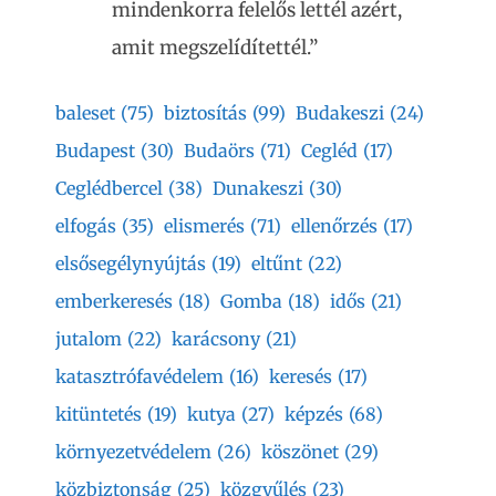
mindenkorra felelős lettél azért,
amit megszelídítettél.”
baleset
(75)
biztosítás
(99)
Budakeszi
(24)
Budapest
(30)
Budaörs
(71)
Cegléd
(17)
Ceglédbercel
(38)
Dunakeszi
(30)
elfogás
(35)
elismerés
(71)
ellenőrzés
(17)
elsősegélynyújtás
(19)
eltűnt
(22)
emberkeresés
(18)
Gomba
(18)
idős
(21)
jutalom
(22)
karácsony
(21)
katasztrófavédelem
(16)
keresés
(17)
kitüntetés
(19)
kutya
(27)
képzés
(68)
környezetvédelem
(26)
köszönet
(29)
közbiztonság
(25)
közgyűlés
(23)