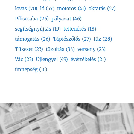
lovas
(70)
ló
(57)
motoros
(41)
oktatás
(67)
Piliscsaba
(26)
pályázat
(46)
segítségnyújtás
(19)
tettenérés
(18)
támogatás
(26)
Tápiószőlős
(27)
tűz
(28)
Tűzeset
(23)
tűzoltás
(34)
verseny
(23)
Vác
(23)
Újlengyel
(49)
évértékelés
(21)
ünnepség
(16)