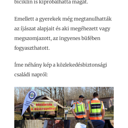
biciklin is kipróbálhatta magát.
Emellett a gyerekek még megtanulhatták
az íjászat alapjait és aki megéhezett vagy
megszomjazott, az ingyenes büfében
fogyaszthatott.
Íme néhány kép a közlekedésbiztonsági
családi napról: