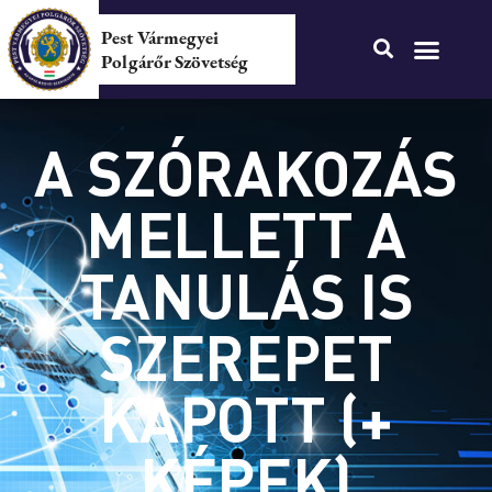
Pest Vármegyei
Polgárőr Szövetség
A SZÓRAKOZÁS
MELLETT A
TANULÁS IS
SZEREPET
KAPOTT (+
KÉPEK)