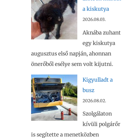
a kiskutya
2026.08.03.
Aknába zuhant
egy kiskutya
augusztus első napján, ahonnan
önerőből esélye sem volt kijutni.
Kigyulladt a
busz
2026.08.02.
Szolgálaton
kívüli polgárőr
is segítette a menetközben