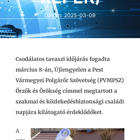
Dátum:
2025-03-09
Csodálatos tavaszi időjárás fogadta
március 8-án, Újlengyelen a Pest
Vármegyei Polgárőr Szövetség (PVMPSZ)
Őrzők és Örökség címmel megtartott a
szakmai és közlekedésbiztonsági családi
napjára kilátogató érdeklődőket.
A