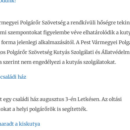
lódunk!
rmegyei Polgárőr Szövetség a rendkívüli hőségre tekint
lmi szempontokat figyelembe véve elhatárolódik a kut
i forma jelenlegi alkalmazásától. A Pest Vármegyei Polg
os Polgárőr Szövetség Kutyás Szolgálati és Állatvédelm
 szerint nem engedélyezi a kutyás szolgálatokat.
 családi ház
t egy családi ház augusztus 3-én Letkésen. Az oltási
kat a helyi polgárőrök is segítették.
aradt a kiskutya