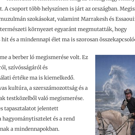
ét. A csoport több helyszínen is járt az országban. Meg
muzulmán szokásokat, valamint Marrakesh és Essaoui
a természeti környezet egyaránt megmutatták, hogy
it és a mindennapi élet ma is szorosan összekapcsoló
me a berber ló megismerése volt. Ez
ról, szívósságáról és
nálati értéke ma is kiemelkedő.
vas kultúra, a szerszámozottság és a
ak testközelből való megismerése.
tapasztalatot jelentett
 hagyománytisztelet és a rend
annak a mindennapokban.