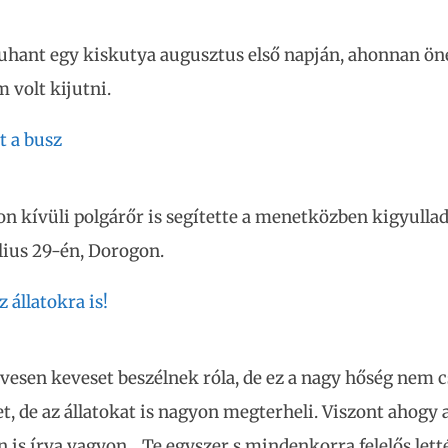
uhant egy kiskutya augusztus első napján, ahonnan ön
m volt kijutni.
t a busz
on kívüli polgárőr is segítette a menetközben kigyulla
úlius 29-én, Dorogon.
 állatokra is!
vesen keveset beszélnek róla, de ez a nagy hőség nem c
, de az állatokat is nagyon megterheli. Viszont ahogy a
 is írva vagyon, „Te egyszer s mindenkorra felelős letté