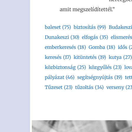
amit megszelídítettél.”
baleset
(75)
biztosítás
(99)
Budakesz
Dunakeszi
(30)
elfogás
(35)
elismeré
emberkeresés
(18)
Gomba
(18)
idős
(
keresés
(17)
kitüntetés
(19)
kutya
(27)
közbiztonság
(25)
közgyűlés
(23)
lov
pályázat
(46)
segítségnyújtás
(19)
tet
Tűzeset
(23)
tűzoltás
(34)
verseny
(23