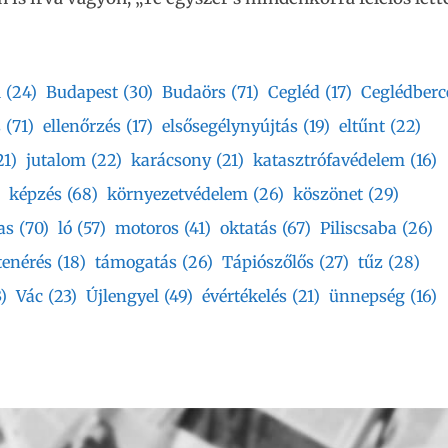
i
(24)
Budapest
(30)
Budaörs
(71)
Cegléd
(17)
Ceglédberc
s
(71)
ellenőrzés
(17)
elsősegélynyújtás
(19)
eltűnt
(22)
21)
jutalom
(22)
karácsony
(21)
katasztrófavédelem
(16)
képzés
(68)
környezetvédelem
(26)
köszönet
(29)
as
(70)
ló
(57)
motoros
(41)
oktatás
(67)
Piliscsaba
(26)
tenérés
(18)
támogatás
(26)
Tápiószőlős
(27)
tűz
(28)
)
Vác
(23)
Újlengyel
(49)
évértékelés
(21)
ünnepség
(16)