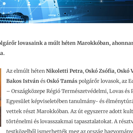
olgárőr lovasaink a múlt héten Marokkóban, ahonna
za.
Az elmúlt héten
Nikoletti Petra
,
Oskó Zsófia
,
Oskó V
Bakos István
és
Oskó Tamás
polgárőr lovasok, az E
– Országközepe Régió Természetvédelmi, Lovas és 
Egyesület képviseletében tanulmány- és élménytúr
vettek részt Marokkóban. Az út egyszerre adott kult
történelmi és lovasszakmai tapasztalatokat. A rész
testközelből ismerhették meg az ország hagyománya