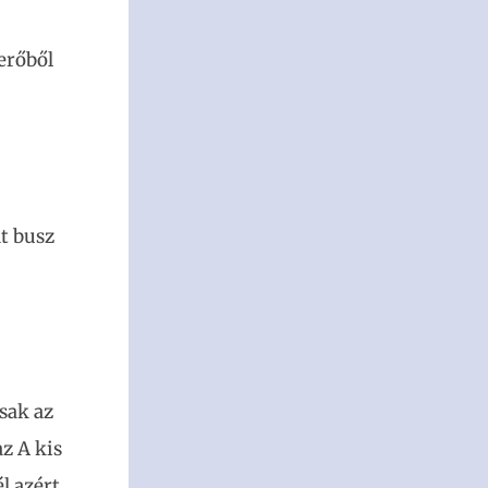
erőből
dt busz
sak az
z A kis
l azért,