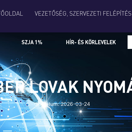
FŐOLDAL
VEZETŐSÉG, SZERVEZETI FELÉPÍTÉS
SZJA 1%
HÍR- ÉS KÖRLEVELEK
BER LOVAK NYOM
Dátum:
2026-03-24