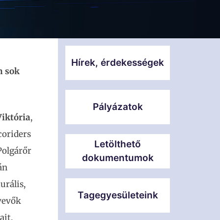
Hírek, érdekességek
n sok
Pályázatok
iktória
,
coriders
Letölthető
Polgárőr
dokumentumok
án
urális,
Tagegyesületeink
tvevők
it,