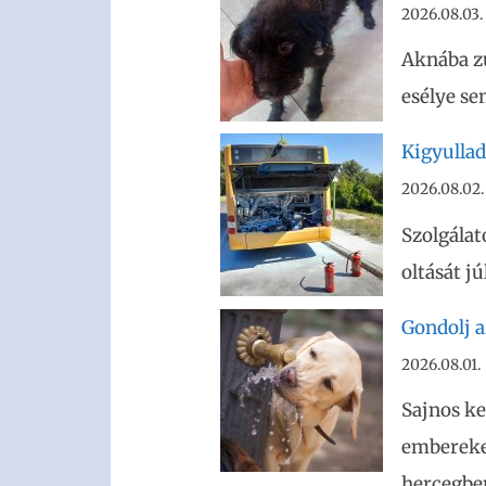
2026.08.03.
Aknába z
esélye se
Kigyullad
2026.08.02.
Szolgálat
oltását j
Gondolj az
2026.08.01.
Sajnos ke
embereket
hercegben