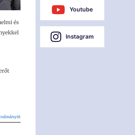
Youtube
nelmi és
ényekkel
Instagram
erőt
anulmányút