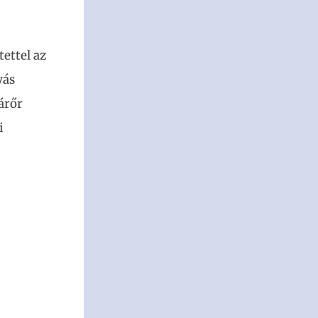
ettel az
yás
árőr
i