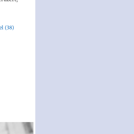
el
(38)