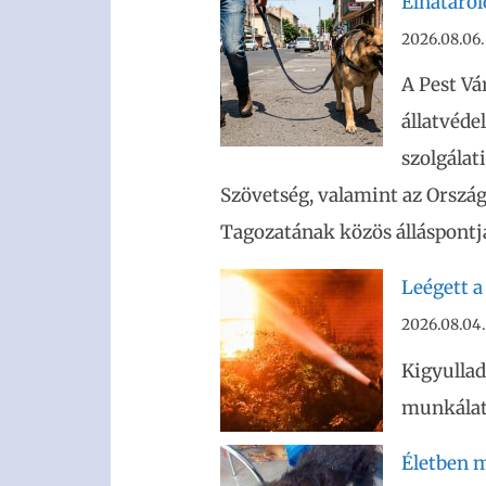
Elhatáro
2026.08.06.
A Pest Vá
állatvéde
szolgálat
Szövetség, valamint az Ország
Tagozatának közös álláspontja
Leégett a
2026.08.04.
Kigyullad
munkálato
Életben m