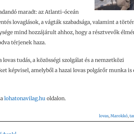
adandó maradt: az Atlanti-óceán
entés lovaglások, a vágták szabadsága, valamint a törté
ysége mind hozzájárult ahhoz, hogy a résztvevők élm
odva térjenek haza.
 lovas tudás, a közösségi szolgálat és a nemzetközi
ket képvisel, amelyből a hazai lovas polgárőr munka is 
 a
lohatonavilag.hu
oldalon.
lovas
, 
Marokkó
, 
t