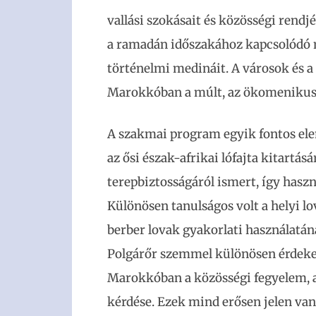
vallási szokásait és közösségi rendj
a ramadán időszakához kapcsolódó 
történelmi medináit. A városok és 
Marokkóban a múlt, az ökomenikus h
A szakmai program egyik fontos ele
az ősi észak-afrikai lófajta kitartásá
terepbiztosságáról ismert, így hasz
Különösen tanulságos volt a helyi lo
berber lovak gyakorlati használatán
Polgárőr szemmel különösen érdekes 
Marokkóban a közösségi fegyelem, a
kérdése. Ezek mind erősen jelen v