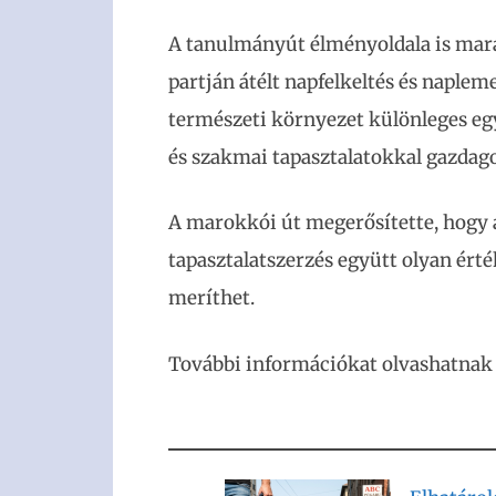
A tanulmányút élményoldala is mar
partján átélt napfelkeltés és naplem
természeti környezet különleges eg
és szakmai tapasztalatokkal gazdag
A marokkói út megerősítette, hogy a
tapasztalatszerzés együtt olyan érté
meríthet.
További információkat olvashatnak