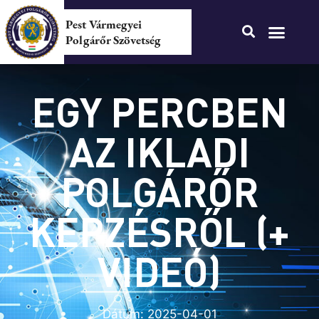
Pest Vármegyei
Polgárőr Szövetség
EGY PERCBEN
AZ IKLADI
POLGÁRŐR
KÉPZÉSRŐL (+
VIDEÓ)
Dátum:
2025-04-01