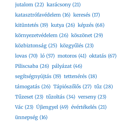
jutalom
(22)
karácsony
(21)
katasztrófavédelem
(16)
keresés
(17)
kitüntetés
(19)
kutya
(26)
képzés
(68)
környezetvédelem
(26)
köszönet
(29)
közbiztonság
(25)
közgyűlés
(23)
lovas
(70)
ló
(57)
motoros
(41)
oktatás
(67)
Piliscsaba
(26)
pályázat
(46)
segítségnyújtás
(19)
tettenérés
(18)
támogatás
(26)
Tápiószőlős
(27)
tűz
(28)
Tűzeset
(23)
tűzoltás
(34)
verseny
(23)
Vác
(23)
Újlengyel
(49)
évértékelés
(21)
ünnepség
(16)