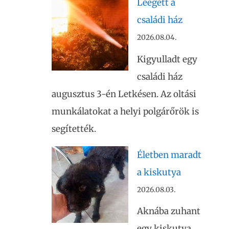
Leégett a
családi ház
2026.08.04.
Kigyulladt egy
családi ház
augusztus 3-én Letkésen. Az oltási
munkálatokat a helyi polgárőrök is
segítették.
Életben maradt
a kiskutya
2026.08.03.
Aknába zuhant
egy kiskutya