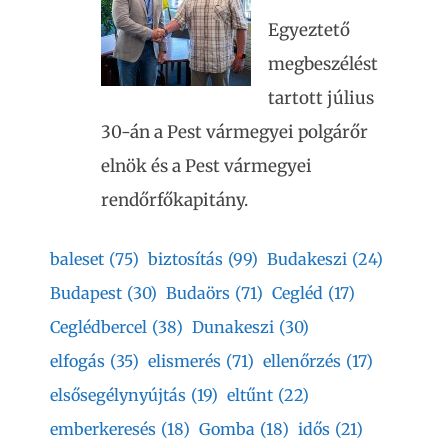
Egyeztető
megbeszélést
tartott július
30-án a Pest vármegyei polgárőr
elnök és a Pest vármegyei
rendőrfőkapitány.
baleset
(75)
biztosítás
(99)
Budakeszi
(24)
Budapest
(30)
Budaörs
(71)
Cegléd
(17)
Ceglédbercel
(38)
Dunakeszi
(30)
elfogás
(35)
elismerés
(71)
ellenőrzés
(17)
elsősegélynyújtás
(19)
eltűnt
(22)
emberkeresés
(18)
Gomba
(18)
idős
(21)