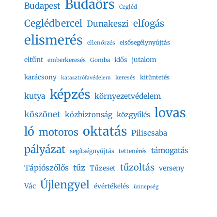
Budaörs
Budapest
Cegléd
Ceglédbercel
elfogás
Dunakeszi
elismerés
elsősegélynyújtás
ellenőrzés
eltűnt
jutalom
idős
emberkeresés
Gomba
karácsony
kitüntetés
keresés
katasztrófavédelem
képzés
kutya
környezetvédelem
lovas
köszönet
közbiztonság
közgyűlés
oktatás
ló
motoros
Piliscsaba
pályázat
támogatás
segítségnyújtás
tettenérés
tűzoltás
Tápiószőlős
tűz
Tűzeset
verseny
Újlengyel
Vác
évértékelés
ünnepség