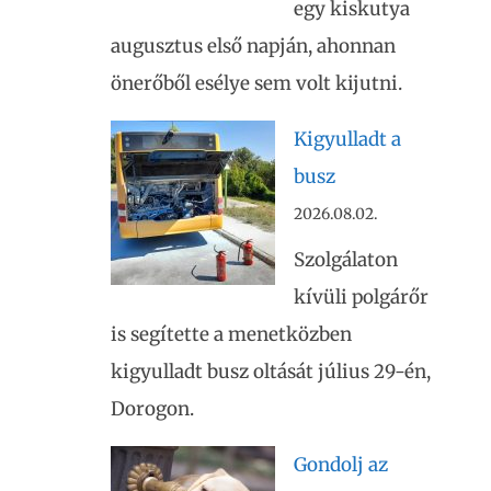
egy kiskutya
augusztus első napján, ahonnan
önerőből esélye sem volt kijutni.
Kigyulladt a
busz
2026.08.02.
Szolgálaton
kívüli polgárőr
is segítette a menetközben
kigyulladt busz oltását július 29-én,
Dorogon.
Gondolj az