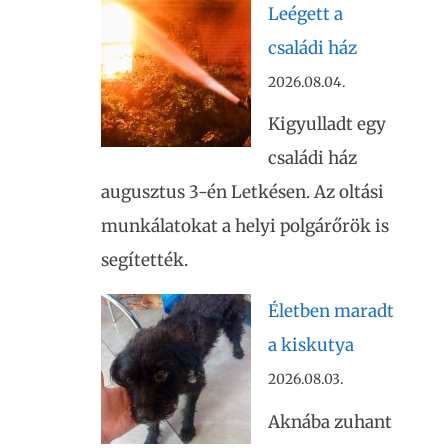
Leégett a
családi ház
2026.08.04.
Kigyulladt egy
családi ház
augusztus 3-én Letkésen. Az oltási
munkálatokat a helyi polgárőrök is
segítették.
Életben maradt
a kiskutya
2026.08.03.
Aknába zuhant