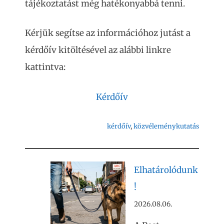
tájékoztatást még hatékonyabbá tenni.
Kérjük segítse az információhoz jutást a
kérdőív kitöltésével az alábbi linkre
kattintva:
Kérdőív
kérdőív
, 
közvéleménykutatás
Elhatárolódunk
!
2026.08.06.