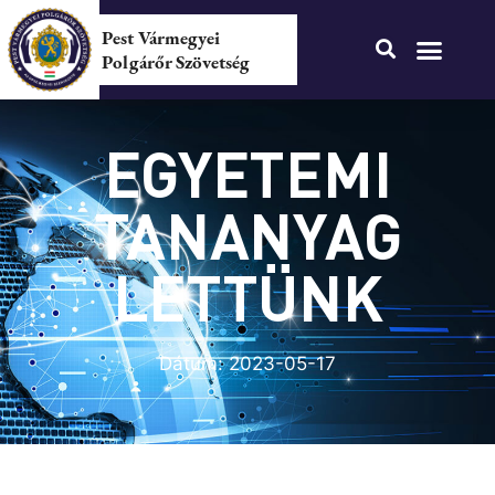
Pest Vármegyei
Polgárőr Szövetség
EGYETEMI
TANANYAG
LETTÜNK
Dátum:
2023-05-17