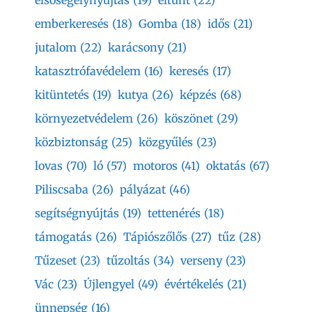
emberkeresés
(18)
Gomba
(18)
idős
(21)
jutalom
(22)
karácsony
(21)
katasztrófavédelem
(16)
keresés
(17)
kitüntetés
(19)
kutya
(26)
képzés
(68)
környezetvédelem
(26)
köszönet
(29)
közbiztonság
(25)
közgyűlés
(23)
lovas
(70)
ló
(57)
motoros
(41)
oktatás
(67)
Piliscsaba
(26)
pályázat
(46)
segítségnyújtás
(19)
tettenérés
(18)
támogatás
(26)
Tápiószőlős
(27)
tűz
(28)
Tűzeset
(23)
tűzoltás
(34)
verseny
(23)
Vác
(23)
Újlengyel
(49)
évértékelés
(21)
ünnepség
(16)