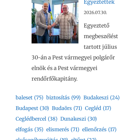
Egyeztettek
2026.07.30.
Egyeztető
megbeszélést
tartott július
30-án a Pest vármegyei polgárőr
elnök és a Pest vármegyei
rendőrfőkapitány.
baleset
(75)
biztosítás
(99)
Budakeszi
(24)
Budapest
(30)
Budaörs
(71)
Cegléd
(17)
Ceglédbercel
(38)
Dunakeszi
(30)
elfogás
(35)
elismerés
(71)
ellenőrzés
(17)
elsősegélynyújtás
(19)
eltűnt
(22)