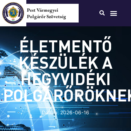
Pest Vármegyei
Polgárőr Szövetség
ÉLETMENTŐ
KÉSZÜLÉK A
HEGYVIDÉKI
POLGÁRŐRÖKNE
Dátum:
2026-06-16