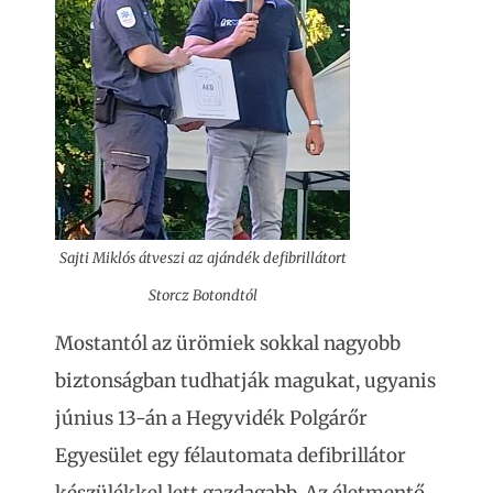
Sajti Miklós átveszi az ajándék defibrillátort
Storcz Botondtól
Mostantól az ürömiek sokkal nagyobb
biztonságban tudhatják magukat, ugyanis
június 13-án a Hegyvidék Polgárőr
Egyesület egy félautomata defibrillátor
készülékkel lett gazdagabb. Az életmentő