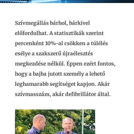
Szívmegállás bárhol, bárkivel
előfordulhat. A statisztikák szerint
percenként 10%-al csökken a túlélés
esélye a szakszerű újraélesztés
megkezdése nélkül. Éppen ezért fontos,
hogy a bajba jutott személy a lehető
leghamarabb segítséget kapjon. Akár
szívmasszázs, akár defibrillátor által.